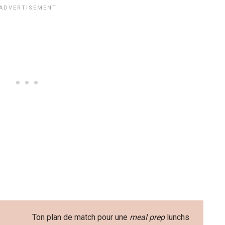
Ton plan de match pour une
meal prep
lunchs