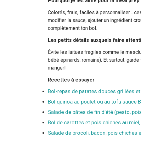
Pourquoi je les aime pour la meal prep
Colorés, frais, faciles à personnaliser… c
modifier la sauce, ajouter un ingrédient cr
complètement ton bol.
Les petits détails auxquels faire attent
Évite les laitues fragiles comme le mesclu
bébé épinards, romaine). Et surtout: garde
manger!
Recettes à essayer
Bol-repas de patates douces grillées et
Bol quinoa au poulet ou au tofu sauce 
Salade de pâtes de fin d’été (pesto, poi
Bol de carottes et pois chiches au miel,
Salade de brocoli, bacon, pois chiches 