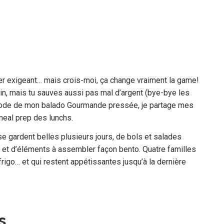
er exigeant… mais crois-moi, ça change vraiment la game!
n, mais tu sauves aussi pas mal d’argent (bye-bye les
isode de mon balado Gourmande pressée, je partage mes
meal prep des lunchs.
e gardent belles plusieurs jours, de bols et salades
s et d’éléments à assembler façon bento. Quatre familles
 frigo… et qui restent appétissantes jusqu’à la dernière
s