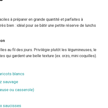
aciles à préparer en grande quantité et parfaites à
ès bien : idéal pour se bâtir une petite réserve de lunchs
ion
es au fil des jours. Privilégie plutôt les légumineuses, le
es qui gardent une belle texture (ex. orzo, mini coquilles).
aricots blancs
iz sauvage
oteuse ou casserole)
x saucisses