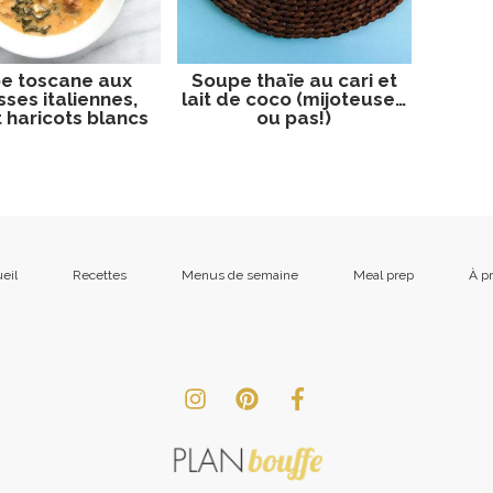
e toscane aux
Soupe thaïe au cari et
sses italiennes,
lait de coco (mijoteuse…
t haricots blancs
ou pas!)
eil
Recettes
Menus de semaine
Meal prep
À p