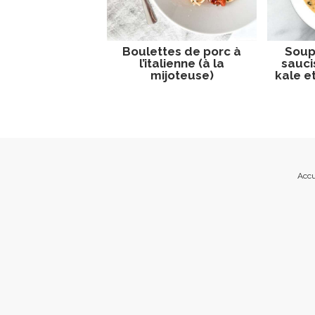
Boulettes de porc à
Soup
l’italienne (à la
sauci
mijoteuse)
kale e
Accu