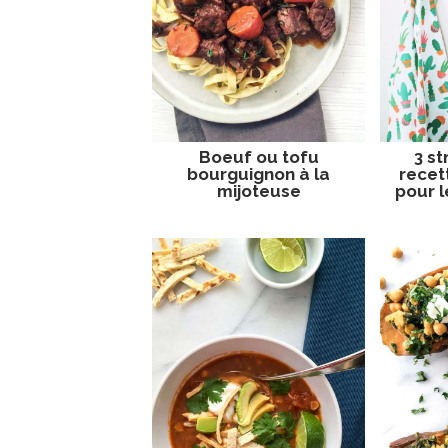
Boeuf ou tofu
3 st
bourguignon à la
recet
mijoteuse
pour l