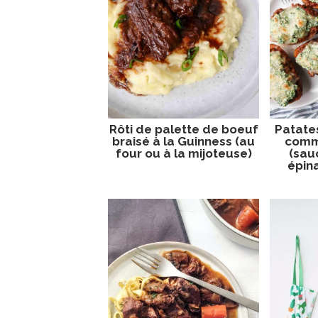
Rôti de palette de boeuf
Patate
braisé à la Guinness (au
comm
four ou à la mijoteuse)
(sau
épina