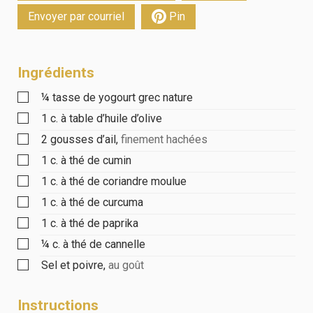
Envoyer par courriel
Pin
Ingrédients
¼
tasse
de yogourt grec nature
1
c. à table
d’huile d’olive
2
gousses
d’ail
,
finement hachées
1
c. à thé
de cumin
1
c. à thé
de coriandre moulue
1
c. à thé
de curcuma
1
c. à thé
de paprika
¼
c. à thé
de cannelle
Sel et poivre
,
au goût
Instructions