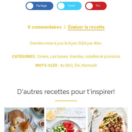
Partage
Tweet
Pin
0
commentaires /
Évaluer la recette
Dernière mise à jour le
8 juin 2026
par
Alex
.
CATÉGORIES :
Divers
,
Les bases
,
Viandes, volailles et poissons
MOTS-CLÉS :
Au BBQ
,
Été
,
Marinade
D'autres recettes pour t'inspirer!