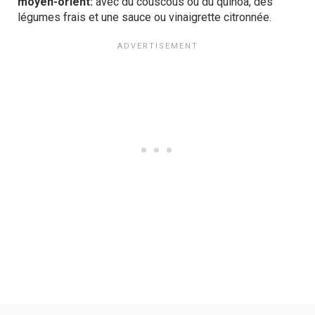
moyen-orient:
avec du couscous ou du quinoa, des
légumes frais et une sauce ou vinaigrette citronnée.