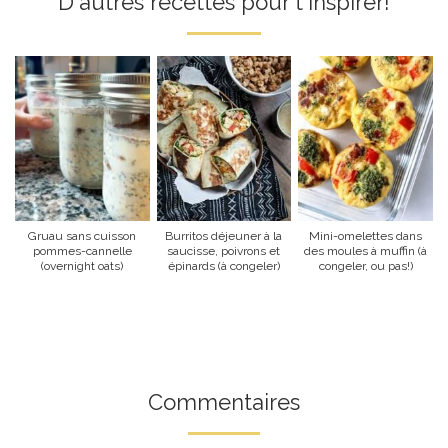
D'autres recettes pour t'inspirer!
Gruau sans cuisson
Burritos déjeuner à la
Mini-omelettes dans
pommes-cannelle
saucisse, poivrons et
des moules à muffin (à
(overnight oats)
épinards (à congeler)
congeler, ou pas!)
Commentaires