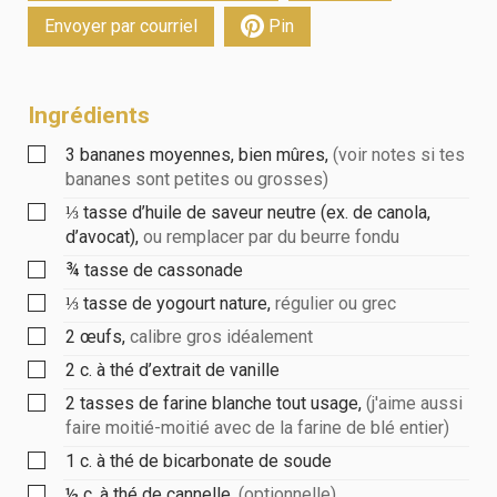
Envoyer par courriel
Pin
Ingrédients
3
bananes moyennes, bien mûres
,
(voir notes si tes
bananes sont petites ou grosses)
⅓
tasse
d’huile de saveur neutre (ex. de canola,
d’avocat)
,
ou remplacer par du beurre fondu
¾
tasse
de cassonade
⅓
tasse
de yogourt nature
,
régulier ou grec
2
œufs
,
calibre gros idéalement
2
c. à thé
d’extrait de vanille
2
tasses
de farine blanche tout usage
,
(j'aime aussi
faire moitié-moitié avec de la farine de blé entier)
1
c. à thé
de bicarbonate de soude
½
c. à thé
de cannelle
,
(optionnelle)