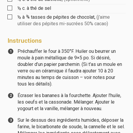
½
c. à thé
de sel
½ à ¾
tasses
de pépites de chocolat
,
(j'aime
utiliser des pépites mi-sucrées 50% cacao)
Instructions
Préchauffer le four à 350°F. Huiler ou beurrer un
moule à pain métallique de 9×5 po. Si désiré,
doubler d’un papier parchemin. (Si t'as un moule en
verre ou en céramique il faudra ajouter 10 à 20
minutes au temps de cuisson – voir notes pour
tous les détails).
Écraser les bananes à la fourchette. Ajouter l’huile,
les oeufs et la cassonade. Mélanger. Ajouter le
yogourt et la vanille, mélanger à nouveau.
Sur le dessus des ingrédients humides, déposer la
farine, le bicarbonate de soude, la cannelle et le sel.