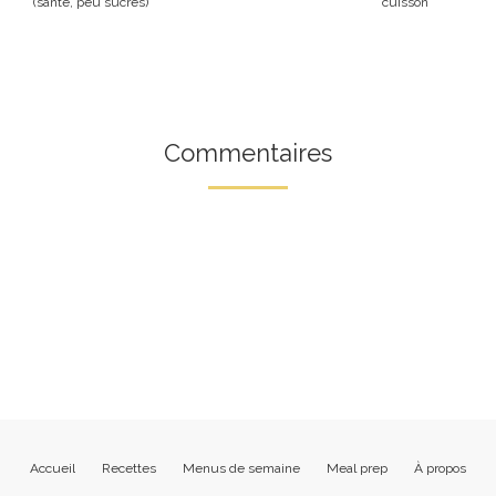
(santé, peu sucrés)
cuisson
Commentaires
Accueil
Recettes
Menus de semaine
Meal prep
À propos