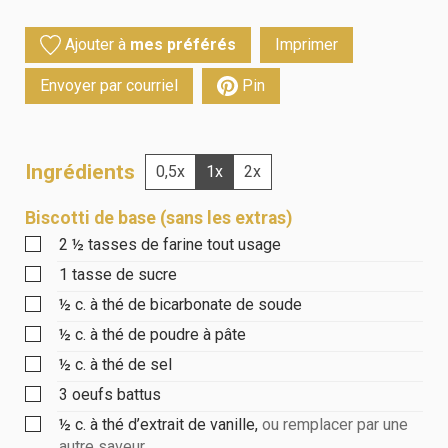
Ajouter à
mes préférés
Imprimer
Envoyer par courriel
Pin
Ingrédients
0,5x
1x
2x
Biscotti de base (sans les extras)
2 ½
tasses
de farine tout usage
1
tasse
de sucre
½
c. à thé
de bicarbonate de soude
½
c. à thé
de poudre à pâte
½
c. à thé
de sel
3
oeufs battus
½
c. à thé
d’extrait de vanille
,
ou remplacer par une
autre saveur