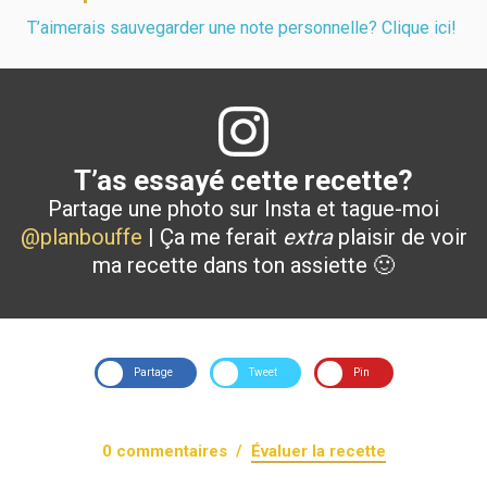
T’aimerais sauvegarder une note personnelle? Clique ici!
T’as essayé cette recette?
Partage une photo sur Insta et tague-moi
@planbouffe
| Ça me ferait
extra
plaisir de voir
ma recette dans ton assiette 🙂
Partage
Tweet
Pin
0
commentaires /
Évaluer la recette