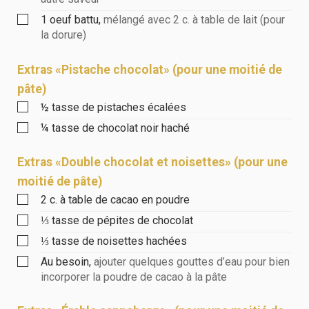
1
oeuf battu
,
mélangé avec 2 c. à table de lait (pour
la dorure)
Extras «Pistache chocolat» (pour une moitié de
pâte)
½
tasse
de pistaches écalées
¼
tasse
de chocolat noir haché
Extras «Double chocolat et noisettes» (pour une
moitié de pâte)
2
c. à table
de cacao en poudre
⅓
tasse
de pépites de chocolat
⅓
tasse
de noisettes hachées
Au besoin
,
ajouter quelques gouttes d’eau pour bien
incorporer la poudre de cacao à la pâte