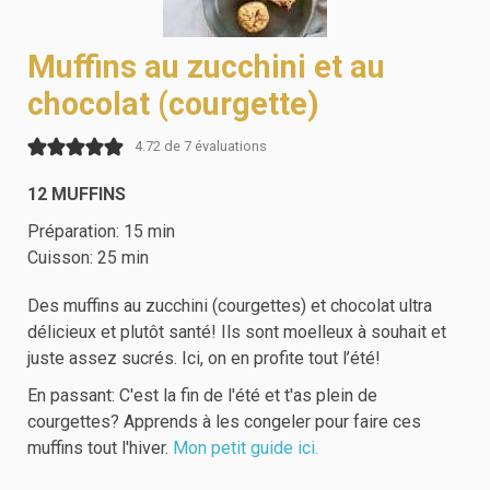
Muffins au zucchini et au
chocolat (courgette)
4.72
de
7
évaluations
12
MUFFINS
Préparation:
15
min
Cuisson:
25
min
Des muffins au zucchini (courgettes) et chocolat ultra
délicieux et plutôt santé! Ils sont moelleux à souhait et
juste assez sucrés. Ici, on en profite tout l’été!
En passant: C'est la fin de l'été et t'as plein de
courgettes? Apprends à les congeler pour faire ces
muffins tout l'hiver.
Mon petit guide ici.