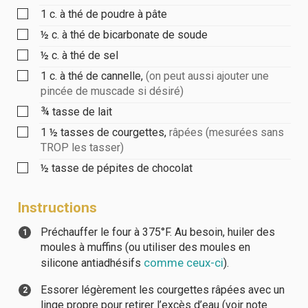
1
c. à thé
de poudre à pâte
½
c. à thé
de bicarbonate de soude
½
c. à thé
de sel
1
c. à thé
de cannelle
,
(on peut aussi ajouter une
pincée de muscade si désiré)
¾
tasse
de lait
1 ½
tasses
de courgettes
,
râpées (mesurées sans
TROP les tasser)
½
tasse
de pépites de chocolat
Instructions
Préchauffer le four à 375°F. Au besoin, huiler des
moules à muffins (ou utiliser des moules en
comme ceux-ci
silicone antiadhésifs
).
Essorer légèrement les courgettes râpées avec un
linge propre pour retirer l’excès d’eau (voir note