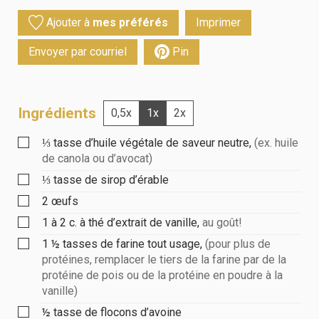
Ajouter à
mes préférés
Imprimer
Envoyer par courriel
Pin
Ingrédients
0,5x
1x
2x
⅓
tasse
d’huile végétale de saveur neutre
,
(ex. huile
de canola ou d’avocat)
⅓
tasse
de sirop d’érable
2
œufs
1 à 2
c. à thé
d’extrait de vanille
,
au goût!
1 ½
tasses
de farine tout usage
,
(pour plus de
protéines, remplacer le tiers de la farine par de la
protéine de pois ou de la protéine en poudre à la
vanille)
½
tasse
de flocons d’avoine