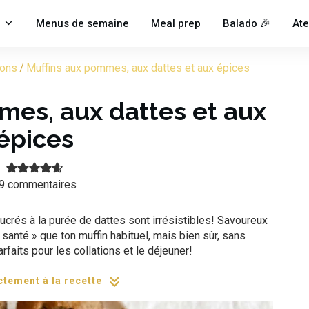
Menus de semaine
Meal prep
Balado 🎉
Ate
ions
/
Muffins aux pommes, aux dattes et aux épices
mes, aux dattes et aux
épices
9
commentaires
rés à la purée de dattes sont irrésistibles! Savoureux
 santé » que ton muffin habituel, mais bien sûr, sans
faits pour les collations et le déjeuner!
ctement à la recette