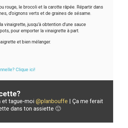
u rouge, le brocoli et la carotte râpée. Répartir dans
mes, d’oignons verts et de graines de sésame.
a vinaigrette, jusqu’à obtention d’une sauce
ots, pour emporter la vinaigrette à part.
naigrette et bien mélanger.
nelle? Clique ici!
cette?
a et tague-moi
@planbouffe
| Ça me ferait
ette dans ton assiette 🙂