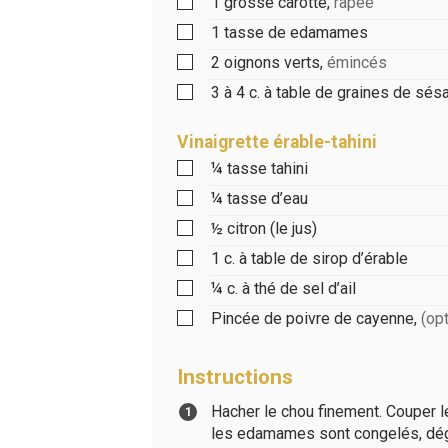
1
grosse carotte
,
râpée
1
tasse
de edamames
2
oignons verts
,
émincés
3 à 4
c. à table
de graines de sé
Vinaigrette érable-tahini
¼
tasse
tahini
¼
tasse
d’eau
½
citron (le jus)
1
c. à table
de sirop d’érable
¼
c. à thé
de sel d’ail
Pincée de poivre de cayenne
,
(op
Instructions
Hacher le chou finement. Couper le
les edamames sont congelés, dégel