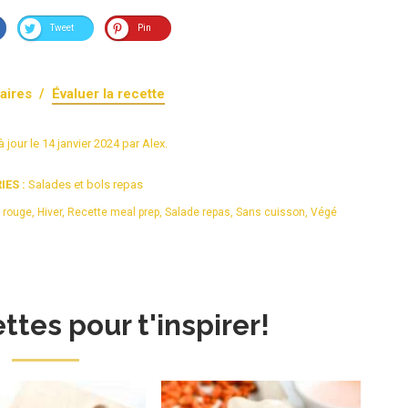
Tweet
Pin
aires /
Évaluer la recette
à jour le
14 janvier 2024
par
Alex
.
ES :
Salades et bols repas
 rouge
,
Hiver
,
Recette meal prep
,
Salade repas
,
Sans cuisson
,
Végé
ttes pour t'inspirer!