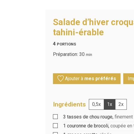
Salade d’hiver croqu
tahini-érable
4
PORTIONS
Préparation:
30
min
Ajouter à
mes préférés
Im
Ingrédients
0,5x
1x
2x
3
tasses
de chou rouge
,
finement
1
couronne de brocoli
,
coupée en 