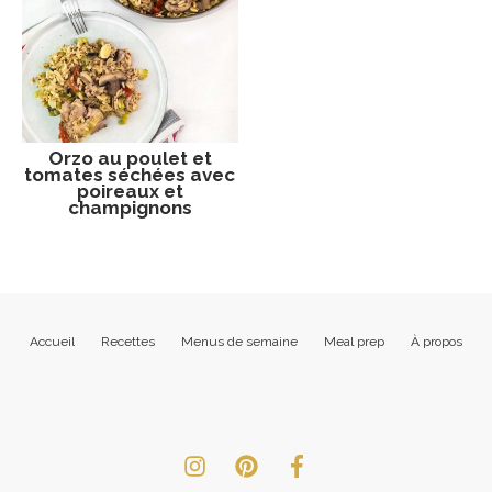
Orzo au poulet et
tomates séchées avec
poireaux et
champignons
Accueil
Recettes
Menus de semaine
Meal prep
À propos