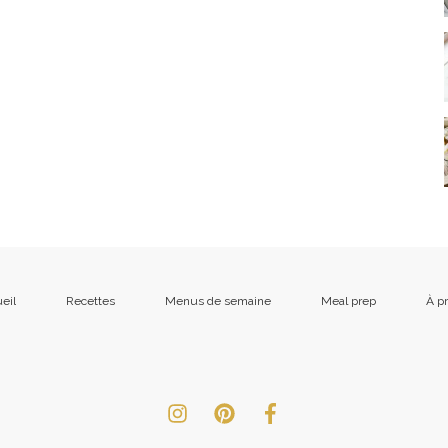
eil
Recettes
Menus de semaine
Meal prep
À p