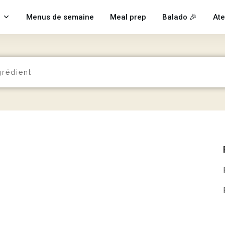
Menus de semaine
Meal prep
Balado 🎉
Ate