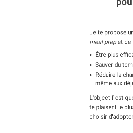
pour
Je te propose un
meal prep
et de p
Être plus effi
Sauver du tem
Réduire la cha
même aux déjeu
L'objectif est qu
te plaisent le p
choisir d'adopter