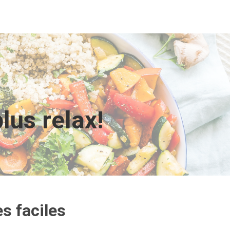
lus relax!
s faciles