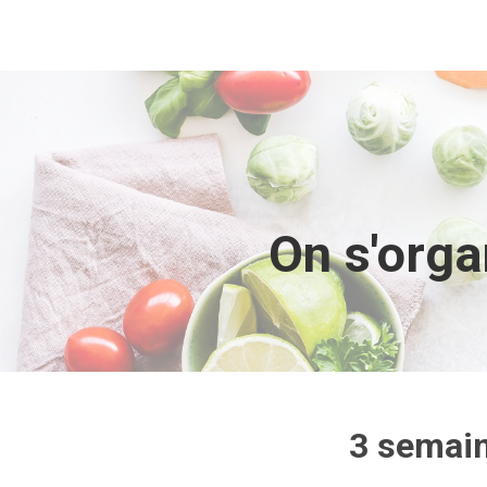
On s'orga
3 semain