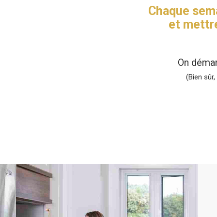
Chaque semai
et mettr
On démar
(Bien sûr