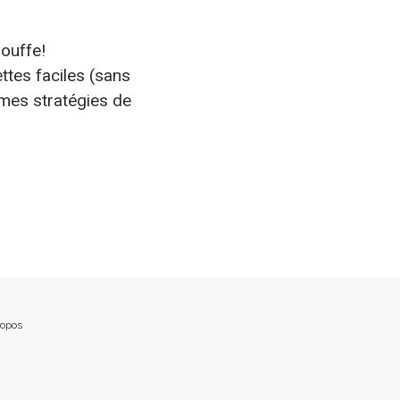
bouffe!
ttes faciles (sans
 mes stratégies de
ropos